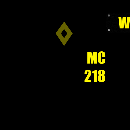
W
MC
218