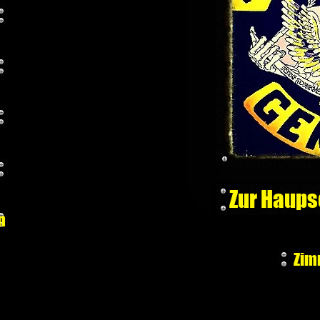
Zur Haups
m
Zim