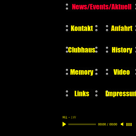
News/Events/Aktuell
Kontakt
Anfahrt
Clubhaus
History
Memory
Video
Links
Impressu
H.L
-
J.W
00:00
/
00:00