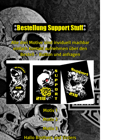
Bestellung Support Stuff
Alle drei Motive sind inviduell machbar
einfach Kontakt aufnehmen über den
Bestell - Button und anfragen
Motiv 1
Motiv 2
Motiv 3
Hallo Brothers and Sisters